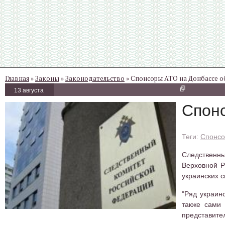
Главная
»
Законы
»
Законодательство
» Спонсоры АТО на Донбассе о
13 августа
Спонс
Спонсо
Следственны
Верховной Р
украинских 
"Ряд украин
также сами 
представите