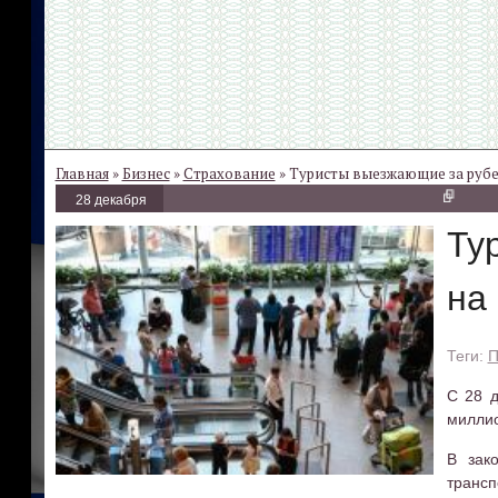
Главная
»
Бизнес
»
Страхование
» Туристы выезжающие за рубеж
28 декабря
Ту
на
П
С 28 д
миллио
В зак
трансп