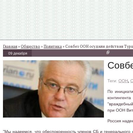
Главная
»
Общество
»
Политика
» Совбез ООН осудили действия Турц
09 декабря
Совбе
,
ООН
С
По инициати
контингента
"враждебный
при ООН Вит
Россия надее
"Мы надеемся, что обеспокоенность членов СБ и генерального 