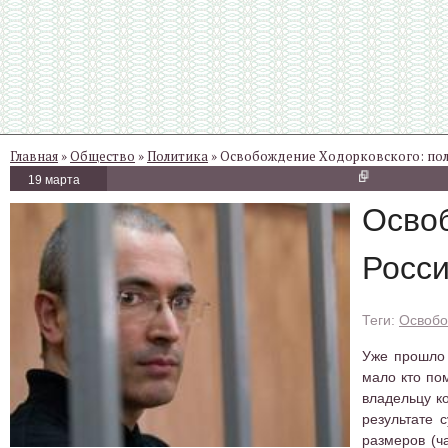
Главная
»
Общество
»
Политика
» Освобождение Ходорковского: поли
19 марта
Освоб
Росс
Освобо
Уже прошло 
мало кто по
владельцу к
результате 
размеров (ча