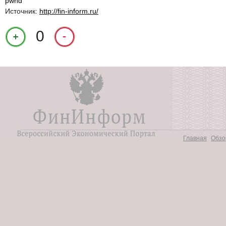
pwnd
Источник:
http://fin-inform.ru/
+1
0
Главная
Обзо