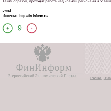
Таким образом, проходит работа над новыми регионами и осваи
pwnd
Источник:
http://fin-inform.ru/
+1
9
Главная
Обзо