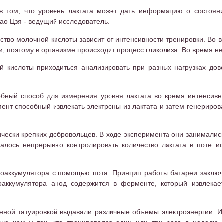
в том, что уровень лактата может дать информацию о состояни
ао Цзя - ведущий исследователь.
ство молочной кислоты зависит от интенсивности тренировки. Во 
и, поэтому в организме происходит процесс гликолиза. Во время не
ой кислоты приходиться анализировать при разных нагрузках дов
бный способ для измерения уровня лактата во время интенсивн
нт способный извлекать электроны из лактата и затем генерирова
ически крепких добровольцев. В ходе эксперимента они занималис
далось непрерывно контролировать количество лактата в поте 
оаккумулятора с помощью пота. Принцип работы батареи заключае
оаккумулятора анод содержится в ферменте, который извлекае
ной татуировкой выдавали различные объемы электроэнергии. Ин