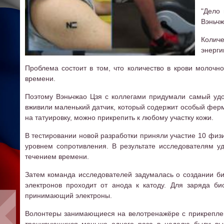
"Дело 
Вэньчж
Количе
энерги
Проблема состоит в том, что количество в крови молочн
времени.
Поэтому Вэньчжао Цзя с коллегами придумали самый удо
вживили маленький датчик, который содержит особый ферме
на татуировку, можно прикрепить к любому участку кожи.
В тестировании новой разработки приняли участие 10 физ
уровнем сопротивления. В результате исследователям у
течением времени.
Затем команда исследователей задумалась о создании би
электронов проходит от анода к катоду. Для заряда би
принимающий электроны.
Волонтеры занимающиеся на велотренажёре с прикреплен