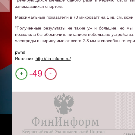
тренирующихся меньше одного раза в неделю были выш
занимавшихся спортом.
Максимальные показатели в 70 микроватт на 1 кв. см. кожи
"Полученные результаты не такие уж и большие, но мы 
позволила бы обеспечить питанием небольшие устройства. 
электроды в ширину имеют всего 2-3 мм и способны генерир
pwnd
Источник:
http://fin-inform.ru/
+1
-49
Главна