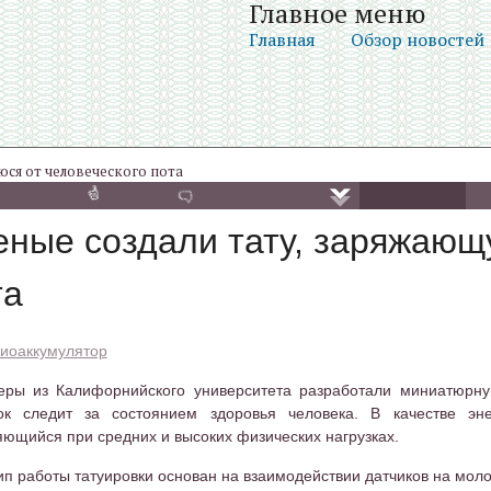
Главное меню
Главная
Обзор новостей
юся от человеческого пота
еные создали тату, заряжающ
та
иоаккумулятор
ры из Калифорнийского университета разработали миниатюрную
зок следит за состоянием здоровья человека. В качестве эне
ющийся при средних и высоких физических нагрузках.
п работы татуировки основан на взаимодействии датчиков на молоч