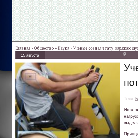
Главная
»
Общество
»
Наука
» Ученые создали тату, заряжающу
15 августа
Уч
по
Б
Инжене
нагру
выделя
Принци