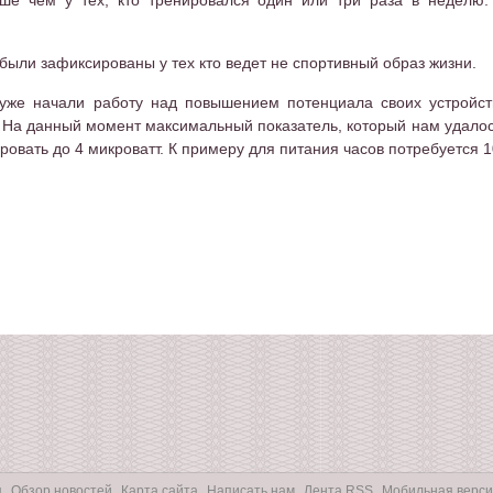
е чем у тех, кто тренировался один или три раза в неделю
 были зафиксированы у тех кто ведет не спортивный образ жизни.
уже начали работу над повышением потенциала своих устройст
На данный момент максимальный показатель, который нам удалось
овать до 4 микроватт. К примеру для питания часов потребуется 10
я
Обзор новостей
Карта сайта
Написать нам
Лента RSS
Мобильная верси