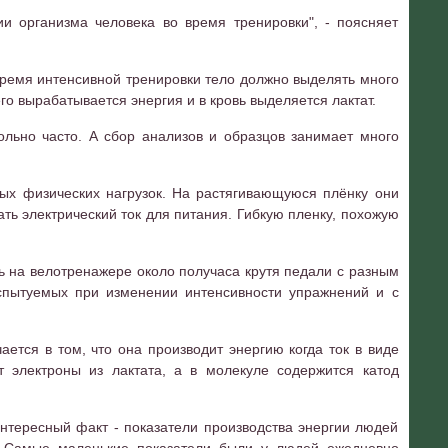
и организма человека во время тренировки", - поясняет
время интенсивной тренировки тело должно выделять много
го вырабатывается энергия и в кровь выделяется лактат.
ольно часто. А сбор анализов и образцов занимает много
ых физических нагрузок. На растягивающуюся плёнку они
ть электрический ток для питания. Гибкую пленку, похожую
ь на велотренажере около получаса крутя педали с разным
испытуемых при изменении интенсивности упражнений и с
тся в том, что она производит энергию когда ток в виде
т электроны из лактата, а в молекуле содержится катод
тересный факт - показатели производства энергии людей