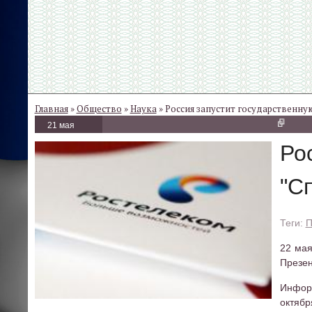
Главная
»
Общество
»
Наука
» Россия запустит государственну
21 мая
Ро
"С
П
22 мая
Презен
Информ
октябр