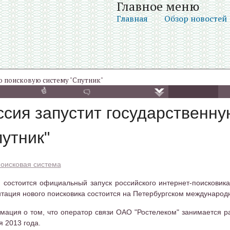
Главное меню
Главная
Обзор новостей
ю поисковую систему "Спутник"
ссия запустит государственну
путник"
оисковая система
 состоится официальный запуск российского интернет-поисковика 
тация нового поисковика состоится на Петербургском междунаро
ация о том, что оператор связи ОАО "Ростелеком" занимается ра
я 2013 года.