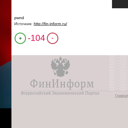
pwnd
Источник:
http://fin-inform.ru/
+1
-104
Главна