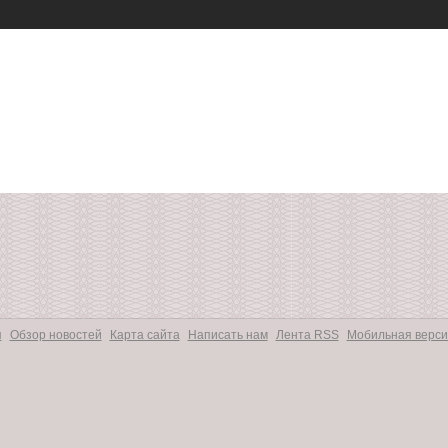
я
Обзор новостей
Карта сайта
Написать нам
Лента RSS
Мобильная верси