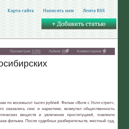
Карта сайта
Написать нам
Лента RSS
Просмотров:
3,550
Лайков:
69
Комментариев:
0
осибирских
м по восемьсот тысяч рублей. Фильм «Волк с Уолл-стрит»,
о оказались секс и наркотики, возмутил общественность
тических веществ и увлечение проституцией, повлекло
каза фильма. После судебных разбирательств, местный суд,