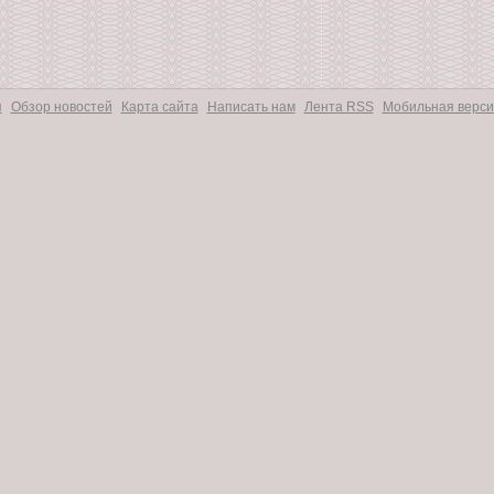
я
Обзор новостей
Карта сайта
Написать нам
Лента RSS
Мобильная верси