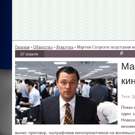
Главная
»
Общество
»
Культура
» Мартин Скорсезе подставил 
07 апреля
Ма
ки
М
Показ 
один с
Новос
множес
вынес приговор, оштрафовав кинопрокатчиков на восемьсот