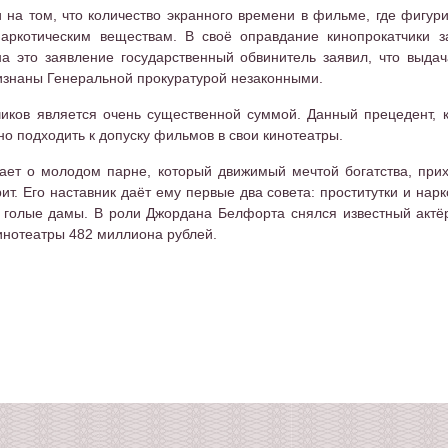
 на том, что количество экранного времени в фильме, где фигури
аркотическим веществам. В своё оправдание кинопрокатчики з
на это заявление государственный обвинитель заявил, что выда
ризнаны Генеральной прокуратурой незаконными.
иков является очень существенной суммой. Данный прецедент, 
но подходить к допуску фильмов в свои кинотеатры.
ает о молодом парне, который движимый мечтой богатства, прих
. Его наставник даёт ему первые два совета: проститутки и нар
и голые дамы. В роли Джордана Белфорта снялся известный акт
инотеатры 482 миллиона рублей.