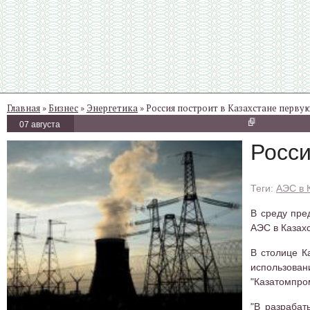
Главная
»
Бизнес
»
Энергетика
» Россия построит в Казахстане перву
07 августа
Росси
АЭС в 
В среду пре
АЭС в Казах
В столице К
использова
"Казатомпро
"В разрабат