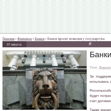
Главная
»
Финансы
»
Банки
» Банки просят помощи у государства
07 августа
Банки
Докапи
За поддерж
испытывать 
Россельхозб
будет потра
счет допэми
Также креди